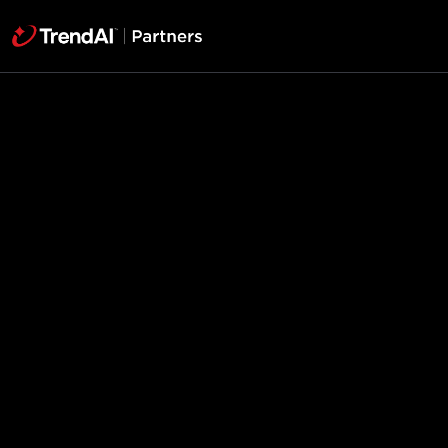
TrendAI™
パ
ー
ト
ナ